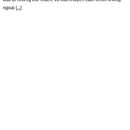
ngoại [
...
]